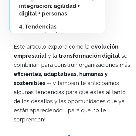
integración: agilidad +
digital + personas
4. Tendencias
emergentes: lo que se
viene en Evolución y
Este artículo explora cómo la
evolución
Transformación
empresarial
y la
transformación digital
se
Digital
combinan para construir organizaciones más
5. Productos clave de
eficientes, adaptativas, humanas y
Kleer en acción:
sostenibles
-- y también te anticipamos
Soluciones para la
algunas tendencias para que estés al tanto
Evolución y
Transformación
de los desafíos y las oportunidades que ya
están apareciendo … para que no te
Conclusión: hacia
sorprendan!
organizaciones más
humanas y resilientes