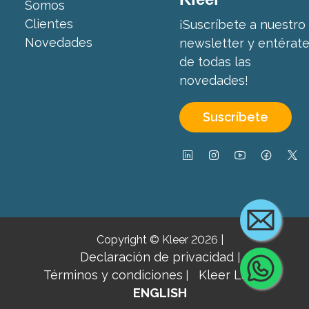
Somos
Clientes
¡Suscríbete a nuestro
Novedades
newsletter y entérat
de todas las
novedades!
Suscríbete
Copyright © Kleer 2026
|
Declaración de privacidad
|
Cont
Términos y condiciones
Kleer Lab ↗
|
|
ENGLISH