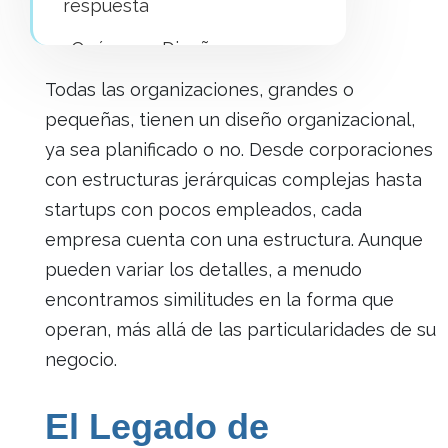
respuesta
¿Qué es un Diseño
Organizacional Ágil?
Todas las organizaciones, grandes o
Conclusión: Forjando el
pequeñas, tienen un diseño organizacional,
Futuro Organizacional
ya sea planificado o no. Desde corporaciones
con estructuras jerárquicas complejas hasta
🔥 ¿Estás listo para
startups con pocos empleados, cada
transformar tu
organización?
empresa cuenta con una estructura. Aunque
pueden variar los detalles, a menudo
Contenido
encontramos similitudes en la forma que
Recomendado
operan, más allá de las particularidades de su
negocio.
El Legado de