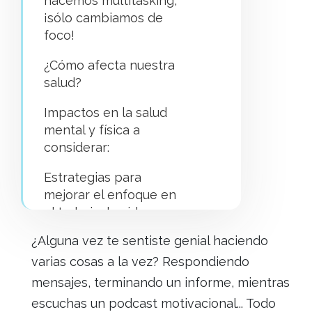
hacemos multitasking,
¡sólo cambiamos de
foco!
¿Cómo afecta nuestra
salud?
Impactos en la salud
mental y física a
considerar:
Estrategias para
mejorar el enfoque en
el trabajo, la vida
cotidiana y la salud
¿Alguna vez te sentiste genial haciendo
¡Es posible un entorno
varias cosas a la vez? Respondiendo
de trabajo más ágil y
mensajes, terminando un informe, mientras
saludable!
escuchas un podcast motivacional... Todo