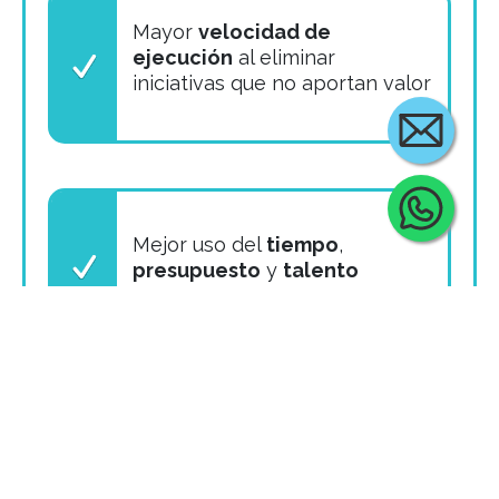
Mayor
velocidad de
ejecución
al eliminar
iniciativas que no aportan valor
Cont
Mejor uso del
tiempo
,
presupuesto
y
talento
Visibilidad ejecutiva
del
proceso de transformación