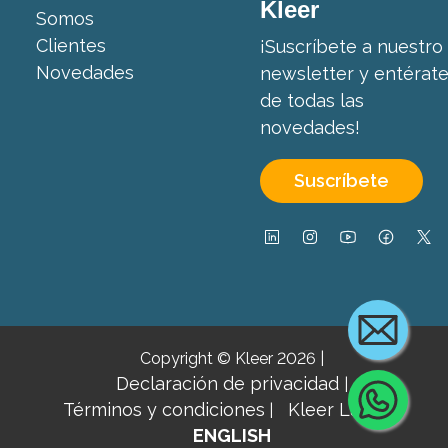
Kleer
Somos
Clientes
¡Suscríbete a nuestro
Novedades
newsletter y entérat
de todas las
novedades!
Suscríbete
Copyright © Kleer 2026
|
Declaración de privacidad
|
Cont
Términos y condiciones
Kleer Lab ↗
|
|
ENGLISH