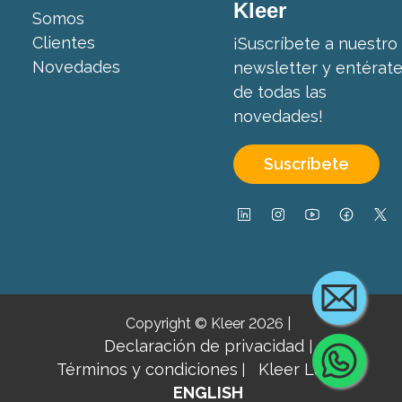
Kleer
Somos
Clientes
¡Suscríbete a nuestro
Novedades
newsletter y entérat
de todas las
novedades!
Suscríbete
Copyright © Kleer 2026
|
Declaración de privacidad
|
Cont
Términos y condiciones
Kleer Lab ↗
|
|
ENGLISH