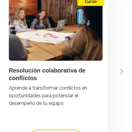
Curso
Conversacione
para potencia
tu equipo
Cómo fomentar c
significativas y o
para transformar 
resultados de tu 
 colaborativa de
Previous
Nex
nsformar conflictos en
 para potenciar el
 tu equipo