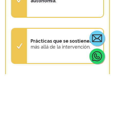
autonomía
.
Prácticas que se sostienen
más allá de la intervención.
Cont
El servicio de
Agile Team
Accelerator
abarca: