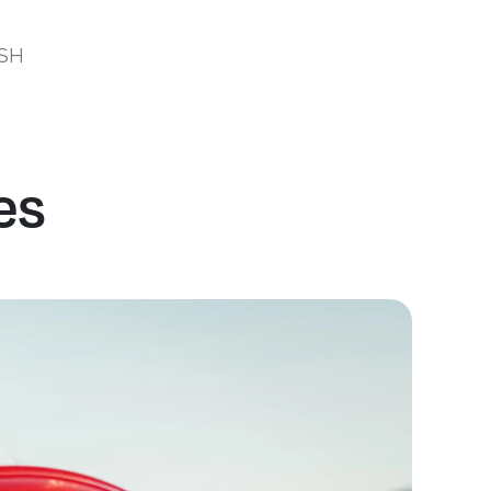
SH
es